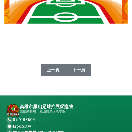
上一篇文章: 鳳山運動場租借收費標準(調整)
下一篇文章: 天兔颱風公告
上一頁
下一頁
高雄市鳳山足球推展促進會
鳳山運動場｜鳳山體育足球學院
07-7193604
fspefc.tw